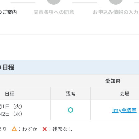
のご案内
同意条項への同意
お申込み情報の入力
の日程
愛知県
日程
残席
会場
月1日（火）
○
imy会議室
月2日（水）
あり
△
わずか
×
残席なし