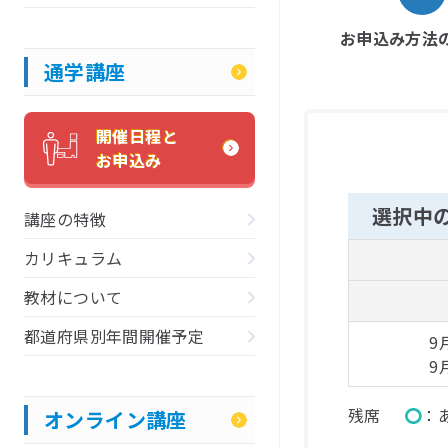
お申込み方法
通学講座
開催日程と
お申込み
選択中
講座の特徴
カリキュラム
教材について
都道府県別年間開催予定
9
9
残席
○
オンライン講座