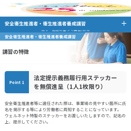
講習の特徴(安全
ホーム
安全衛生推進者・衛生推進者養成講習
安全衛生推進者・衛生推進者養成講習
推進)
法令・通達に基づく講習/研修
安全衛生推進者・衛生推進者養成講習
講習の特徴
法定提示義務履行用ステッカー
Point 1
を無償進呈（1人1枚限り）
安全衛生推進者等に選任された際は、事業場の見やすい箇所に氏
名を掲示する等により労働者に周知することになっています。
ウェルネット特製のステッカーをお渡しいたしますので、記名の
上、提示してください。