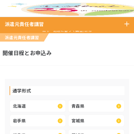
ホーム
派遣元責任者講習
開催日程と空席照会(派遣元)
派遣元責任者講習
法令・通達に基づく講習/研修
派遣元責任者講習
開催日程とお申込み
通学形式
北海道
青森県
岩手県
宮城県