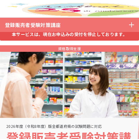
ホーム
登録販売者受験対策講座
登録販売者受験対策講座
本サービスは、現在お申込みの受付を停止しております。
資格取得支援
2026年度（令和8年度）版全都道府県の試験問題に対応
登録販売者
受験対策講