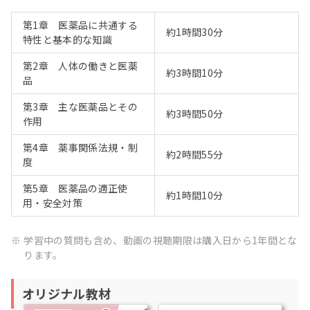
第1章 医薬品に共通する
約1時間30分
特性と基本的な知識
第2章 人体の働きと医薬
約3時間10分
品
第3章 主な医薬品とその
約3時間50分
作用
第4章 薬事関係法規・制
約2時間55分
度
第5章 医薬品の適正使
約1時間10分
用・安全対策
※
学習中の質問も含め、動画の視聴期限は購入日から1年間とな
ります。
オリジナル教材